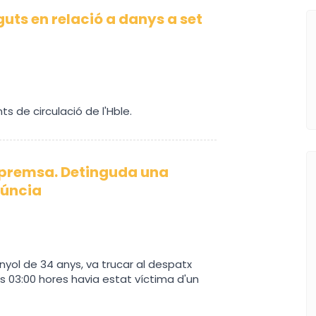
guts en relació a danys a set
s de circulació de l'Hble.
 premsa. Detinguda una
núncia
anyol de 34 anys, va trucar al despatx
les 03:00 hores havia estat víctima d'un