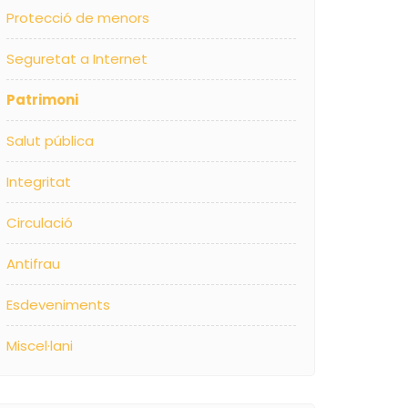
Protecció de menors
Seguretat a Internet
Patrimoni
Salut pública
Integritat
Circulació
Antifrau
Esdeveniments
Miscel·lani