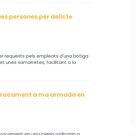
es persones per delicte
ser requerits pels empleats d'una botiga
et unes samarretes, facilitant a la
Atracament a ma armada en
atracament en una joieria radicada a