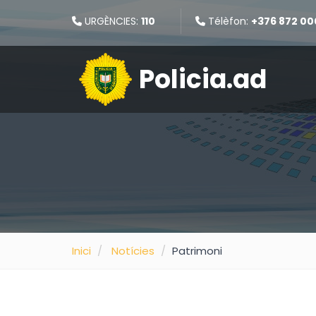
URGÈNCIES:
110
Télèfon:
+376 872 00
Policia.ad
Inici
Notícies
Patrimoni