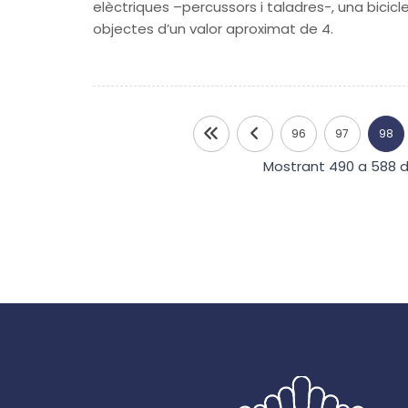
elèctriques –percussors i taladres-, una bicic
objectes d’un valor aproximat de 4.
96
97
98
Mostrant 490 a 588 d