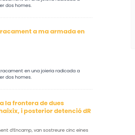
 per dos homes.
Atracament a ma armada en
atracament en una joieria radicada a
 per dos homes.
 la frontera de dues
haixix, i posterior detenció dR
ent d’Encamp, van sostreure cinc eines