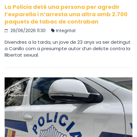
La Policia deté una persona per agredir
l’exparella i n’arresta una altra amb 2.700
paquets de tabac de contraban
29/06/2026 11:30
Integritat
Divendres a la tarda, un jove de 23 anys va ser detingut
a Canillo com a presumpte autor d’un delicte contra la
llibertat sexual.