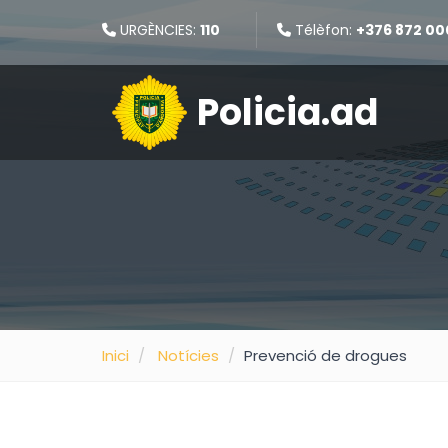
URGÈNCIES:
110
Télèfon:
+376 872 00
Policia.ad
Inici
Notícies
Prevenció de drogues