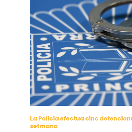
La Policia efectua cinc detencions
setmana