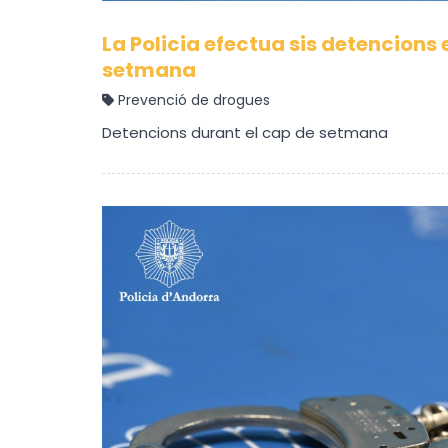
La Policia efectua sis detencions 
setmana
Prevenció de drogues
Detencions durant el cap de setmana