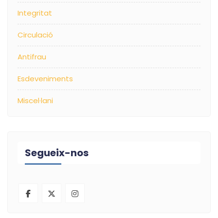
Integritat
Circulació
Antifrau
Esdeveniments
Miscel·lani
Segueix-nos