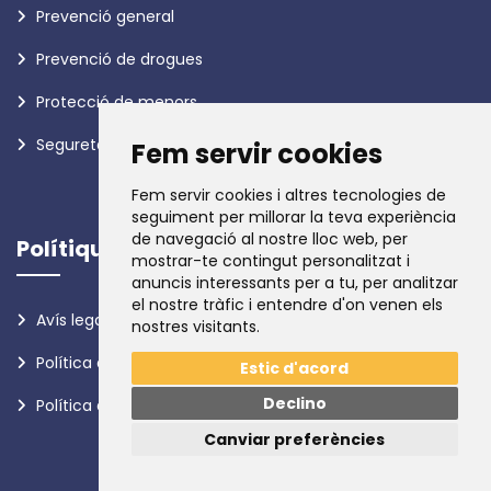
Prevenció general
Prevenció de drogues
Protecció de menors
Seguretat a Internet
Fem servir cookies
Fem servir cookies i altres tecnologies de
seguiment per millorar la teva experiència
de navegació al nostre lloc web, per
Polítiques
mostrar-te contingut personalitzat i
anuncis interessants per a tu, per analitzar
el nostre tràfic i entendre d'on venen els
Avís legal
nostres visitants.
Política de privadesa
Estic d'acord
Declino
Política de galetes
Canviar preferències