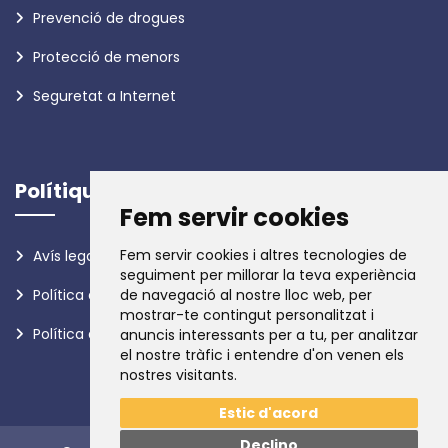
Prevenció de drogues
Protecció de menors
Seguretat a Internet
Polítiques
Fem servir cookies
Fem servir cookies i altres tecnologies de
Avís legal
seguiment per millorar la teva experiència
Política de privadesa
de navegació al nostre lloc web, per
mostrar-te contingut personalitzat i
Política de galetes
anuncis interessants per a tu, per analitzar
el nostre tràfic i entendre d'on venen els
nostres visitants.
Estic d'acord
Declino