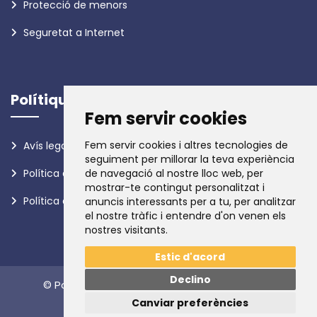
Protecció de menors
Seguretat a Internet
Polítiques
Fem servir cookies
Fem servir cookies i altres tecnologies de
Avís legal
seguiment per millorar la teva experiència
de navegació al nostre lloc web, per
Política de privadesa
mostrar-te contingut personalitzat i
Política de galetes
anuncis interessants per a tu, per analitzar
el nostre tràfic i entendre d'on venen els
nostres visitants.
Estic d'acord
Declino
© Policia d'Andorra. Tots els drets reservats.
Canviar preferències