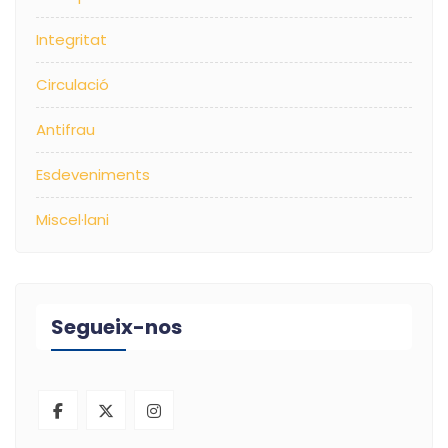
Integritat
Circulació
Antifrau
Esdeveniments
Miscel·lani
Segueix-nos