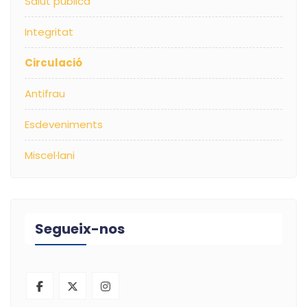
Salut pública
Integritat
Circulació
Antifrau
Esdeveniments
Miscel·lani
Segueix-nos