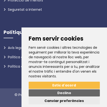
Protecció de menors
Seguretat a Internet
Polítiques
Fem servir cookies
Fem servir cookies i altres tecnologies de
Avís legal
seguiment per millorar la teva experiència
Política de privadesa
de navegació al nostre lloc web, per
mostrar-te contingut personalitzat i
Política de galetes
anuncis interessants per a tu, per analitzar
el nostre tràfic i entendre d'on venen els
nostres visitants.
Estic d'acord
Declino
© Policia d'Andorra. Tots els drets reservats.
Canviar preferències