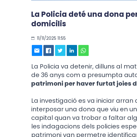
La Policia deté una dona per 
domicilis
11/11/2025 11:55
La Policia va detenir, dilluns al m
de 36 anys com a presumpta aut
patrimoni per haver furtat joies d
La investigació es va iniciar arra
interposar una dona que viu en un
capital quan va trobar a faltar alg
les indagacions dels policies espec
patrimoni van permetre identifica