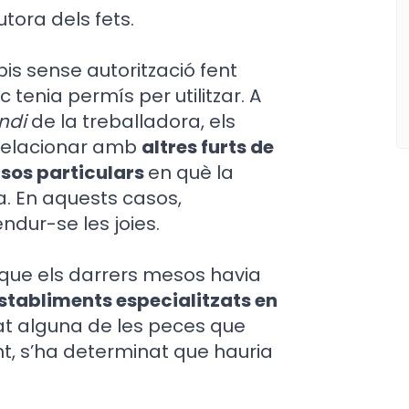
tora dels fets.
pis sense autorització fent
tenia permís per utilitzar. A
ndi
de la treballadora, els
 relacionar amb
altres furts de
isos particulars
en què la
. En aquests casos,
ndur-se les joies.
 que els darrers mesos havia
establiments especialitzats en
cat alguna de les peces que
t, s’ha determinat que hauria