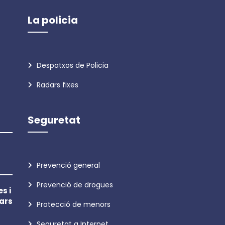
La policia
Despatxos de Policia
Radars fixes
Seguretat
Prevenció general
Prevenció de drogues
s i
ars
Protecció de menors
Seguretat a Internet