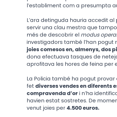
l’establiment com a presumpta au
L’ara detinguda hauria accedit al 
servir una clau mestra que tampoc 
més de descobrir el
modus opera
investigadors també l’han pogut
joies comesos en, almenys, dos p
dona efectuava tasques de neteja
aprofitava les hores de feina per e
La Policia també ha pogut provar
fet
diverses vendes en diferents 
compravenda d’or
i n’ha identifi
havien estat sostretes. De momen
venut joies per
4.500 euros.