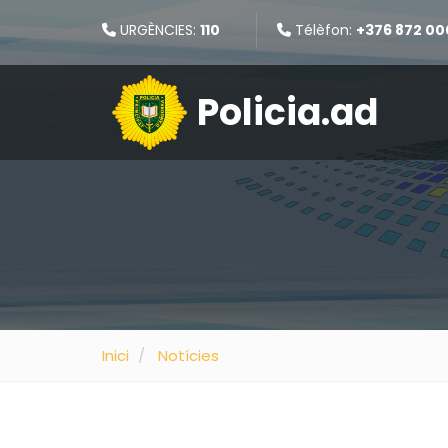
URGÈNCIES:
110
Télèfon:
+376 872 00
Policia.ad
Inici
Notícies