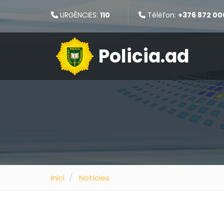
URGÈNCIES:
110
Télèfon:
+376 872 00
Policia.ad
Inici
Notícies