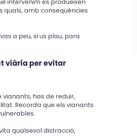
uè intervenim es produeixen
ls quals, amb conseqüències
 vas a peu, si us plau, para
 viària per evitar
 vianants, has de reduir,
litat. Recorda que els vianants
vulnerables.
vita qualsevol distracció,