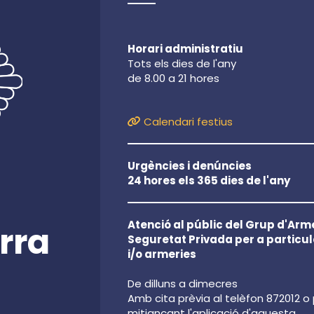
Horari administratiu
Tots els dies de l'any
de 8.00 a 21 hores
Calendari festius
Urgències i denúncies
24 hores els 365 dies de l'any
Atenció al públic del Grup d'Arme
rra
Seguretat Privada per a particul
i/o armeries
De dilluns a dimecres
Amb cita prèvia al telèfon 872012 o
mitjançant l'aplicació d'aquesta