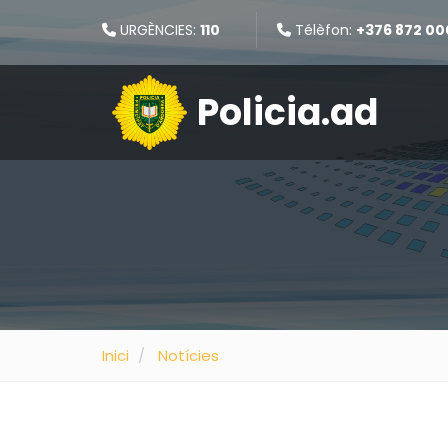
URGÈNCIES:
110
Télèfon:
+376 872 00
Policia.ad
Inici
Notícies