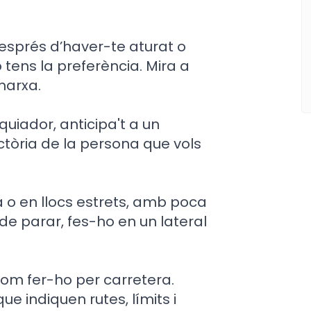
esprés d’haver-te aturat o
o tens la preferència. Mira a
marxa.
uiador, anticipa't a un
ectòria de la persona que vols
ta o en llocs estrets, amb poca
s de parar, fes-ho en un lateral
com fer-ho per carretera.
ue indiquen rutes, límits i