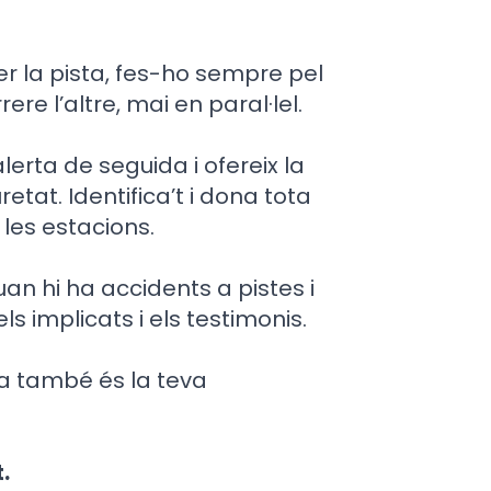
er la pista, fes-ho sempre pel
ere l’altre, mai en paral·lel.
alerta de seguida i ofereix la
etat. Identifica’t i dona tota
les estacions.
an hi ha accidents a pistes i
s implicats i els testimonis.
a també és la teva
.