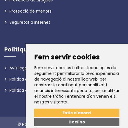
Prevenció de drogues
Protecció de menors
Seguretat a Internet
Polítiques
Fem servir cookies
Fem servir cookies i altres tecnologies de
Avís legal
seguiment per millorar la teva experiència
de navegació al nostre lloc web, per
Política de privadesa
mostrar-te contingut personalitzat i
Política de galetes
anuncis interessants per a tu, per analitzar
el nostre tràfic i entendre d'on venen els
nostres visitants.
Estic d'acord
Declino
© Policia d'Andorra. Tots els drets reservats.