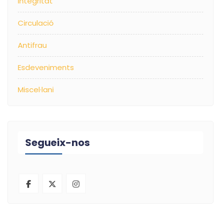
Integritat
Circulació
Antifrau
Esdeveniments
Miscel·lani
Segueix-nos