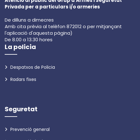
Atenció al públic del Grup d'Armes i Seguretat
Privada per a particulars i/o armeries
De dilluns a dimecres
Amb cita prèvia al telèfon 872012 o per mitjançant
l'aplicació d'aquesta pàgina)
De 8.00 a 13.30 hores
La policia
Despatxos de Policia
Radars fixes
Seguretat
Prevenció general