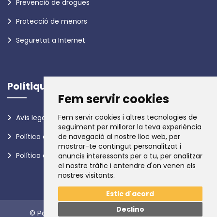
Prevenció de drogues
Protecció de menors
Seguretat a Internet
Polítiques
Fem servir cookies
Fem servir cookies i altres tecnologies de
Avís legal
seguiment per millorar la teva experiència
Política de privadesa
de navegació al nostre lloc web, per
mostrar-te contingut personalitzat i
Política de galetes
anuncis interessants per a tu, per analitzar
el nostre tràfic i entendre d'on venen els
nostres visitants.
Estic d'acord
Declino
© Policia d'Andorra. Tots els drets reservats.