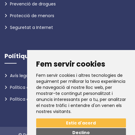
Prevenció de drogues
Protecció de menors
Seguretat a Internet
Polítiques
Fem servir cookies
Fem servir cookies i altres tecnologies de
Avís legal
seguiment per millorar la teva experiència
de navegació al nostre lloc web, per
Política de privadesa
mostrar-te contingut personalitzat i
Política de galetes
anuncis interessants per a tu, per analitzar
el nostre tràfic i entendre d'on venen els
nostres visitants.
Estic d'acord
Declino
© Policia d'Andorra. Tots els drets reservats.