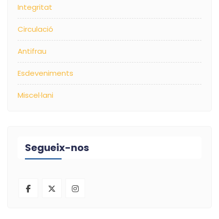
Integritat
Circulació
Antifrau
Esdeveniments
Miscel·lani
Segueix-nos