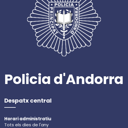
Policia d'Andorra
Despatx central
Horari administratiu
Tots els dies de l'any