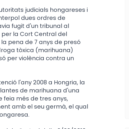
utoritats judicials hongareses i
nterpol dues ordres de
ia fugit d'un tribunal al
er la Cort Central del
a la pena de 7 anys de presó
 droga tòxica (marihuana)
esó per violència contra un
nció l'any 2008 a Hongria, la
 plantes de marihuana d'una
de feia més de tres anys,
ament amb el seu germà, el qual
hongaresa.