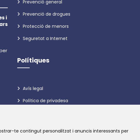
Prevenció general
Prevenció de drogues
s i
ars
Protecció de menors
Seguretat a Internet
 per
Polítiques
Avís legal
Política de privadesa
Política de galetes
ostrar-te contingut personalitzat i anuncis interessants per