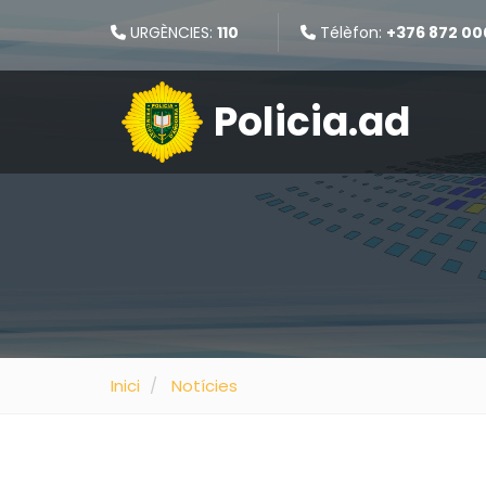
URGÈNCIES:
110
Télèfon:
+376 872 00
Policia.ad
Inici
Notícies