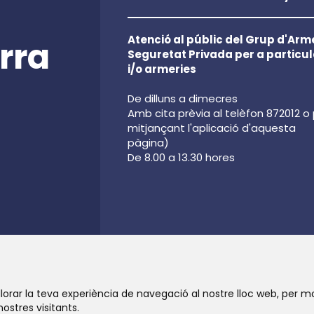
Atenció al públic del Grup d'Arme
rra
Seguretat Privada per a particul
i/o armeries
De dilluns a dimecres
Amb cita prèvia al telèfon 872012 o
mitjançant l'aplicació d'aquesta
pàgina)
De 8.00 a 13.30 hores
lorar la teva experiència de navegació al nostre lloc web, per m
nostres visitants.