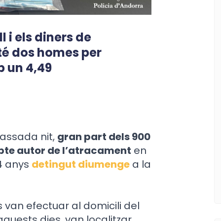
l i els diners de
té dos homes per
b un 4,49
passada nit,
gran part dels 900
pte autor de l’atracament
en
4 anys
detingut diumenge
a la
s van efectuar al domicili del
aquests dies, van localitzar