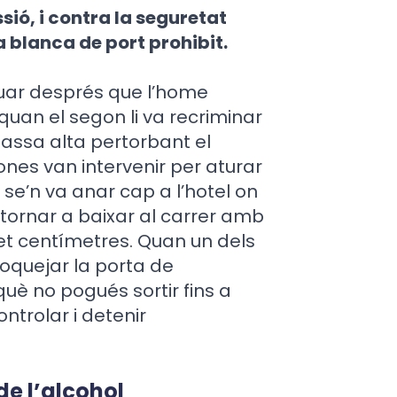
ssió, i contra la seguretat
a blanca de port prohibit.
ctuar després que l’home
quan el segon li va recriminar
assa alta pertorbant el
ones van intervenir per aturar
se’n va anar cap a l’hotel on
va tornar a baixar al carrer amb
set centímetres. Quan un dels
loquejar la porta de
què no pogués sortir fins a
ontrolar i detenir
de l’alcohol