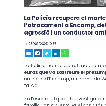
La Policia recupera el martel
l’atracament a Encamp, de
agressió i un conductor am
25/08/2025 10:55
La Policia ha recuperat, aquesta 
euros que va sostreure el presum
un hotel d’Encamp, un home de 2
tarda.
En l’escorcoll que els investigador
familiar on s’hi estava el sospitós 