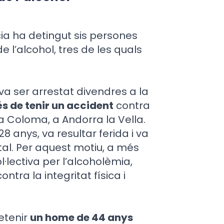
cia ha detingut sis persones
 l’alcohol, tres de les quals
 va ser arrestat divendres a la
és de tenir un accident
contra
a Coloma, a Andorra la Vella.
8 anys, va resultar ferida i va
tal. Per aquest motiu, a més
l·lectiva per l’alcoholèmia,
ntra la integritat física i
detenir
un home de 44 anys