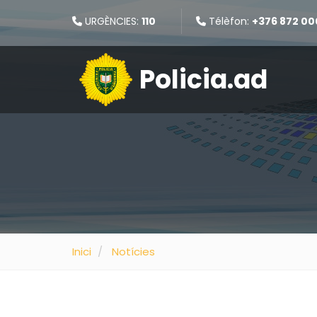
URGÈNCIES:
110
Télèfon:
+376 872 00
Policia.ad
Inici
Notícies