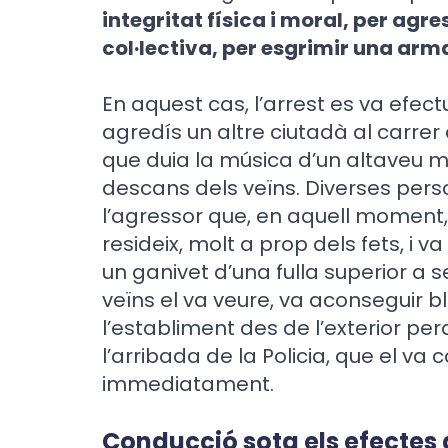
integritat física i moral, per agre
col·lectiva, per esgrimir una arm
En aquest cas, l’arrest es va efe
agredís un altre ciutadà al carrer 
que duia la música d’un altaveu m
descans dels veïns. Diverses pers
l’agressor que, en aquell moment, 
resideix, molt a prop dels fets, i 
un ganivet d’una fulla superior a 
veïns el va veure, va aconseguir b
l’establiment des de l’exterior per
l’arribada de la Policia, que el va c
immediatament.
Conducció sota els efectes 