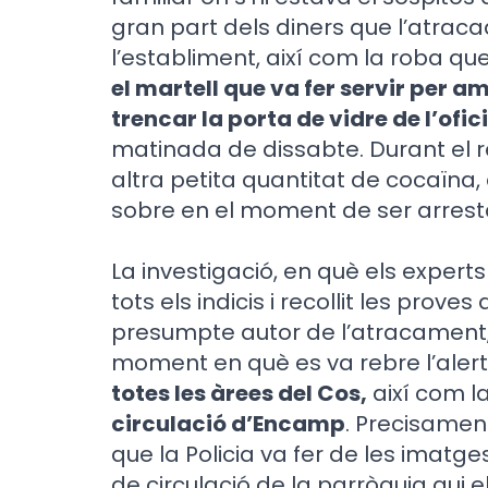
gran part dels diners que l’atrac
l’establiment, així com la roba qu
el martell que va fer servir per a
trencar la porta de vidre de l’of
matinada de dissabte. Durant el re
altra petita quantitat de cocaïna
sobre en el moment de ser arrest
La investigació, en què els experts
tots els indicis i recollit les prove
presumpte autor de l’atracament, 
moment en què es va rebre l’alert
totes les àrees del Cos,
així com l
circulació d’Encamp
. Precisament
que la Policia va fer de les imatge
de circulació de la parròquia qui e