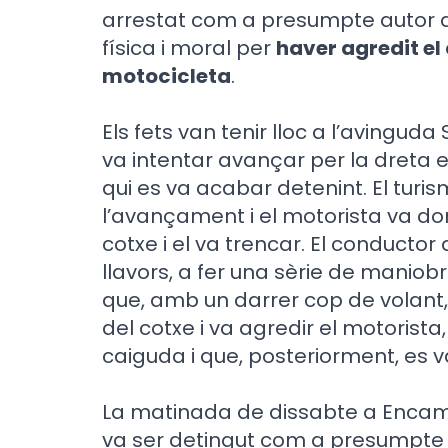
arrestat com a presumpte autor d’u
física i moral per
haver agredit el
motocicleta
.
Els fets van tenir lloc a l’avingud
va intentar avançar per la dreta 
qui es va acabar detenint. El turi
l’avançament i el motorista va don
cotxe i el va trencar. El conducto
llavors, a fer una sèrie de maniobr
que, amb un darrer cop de volant, 
del cotxe i va agredir el motorista
caiguda i que, posteriorment, es va 
La matinada de dissabte a Encamp
va ser detingut com a presumpte