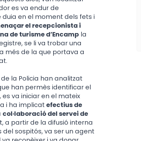
ador es va endur de
e duia en el moment dels fets i
menaçar el recepcionista i
icina de turisme d’Encamp
la
gistre, se li va trobar una
, a més de la que portava a
at.
 de la Policia han analitzat
s que han permès identificar el
es va iniciar en el mateix
a i ha implicat
efectius de
a
col·laboració del servei de
, a partir de la difusió interna
s del sospitós, va ser un agent
l va reconèixer i va donar