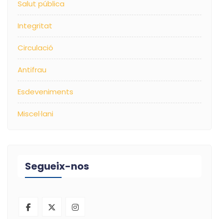
Salut pública
Integritat
Circulació
Antifrau
Esdeveniments
Miscel·lani
Segueix-nos