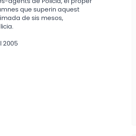
s-agents de Policia, el proper
lumnes que superin aquest
ximada de sis mesos,
licia.
l 2005