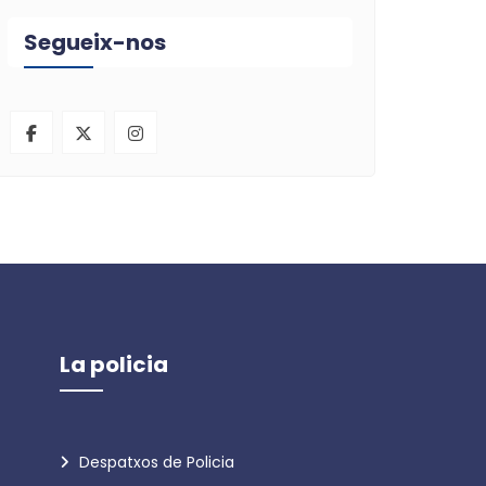
Segueix-nos
La policia
Despatxos de Policia