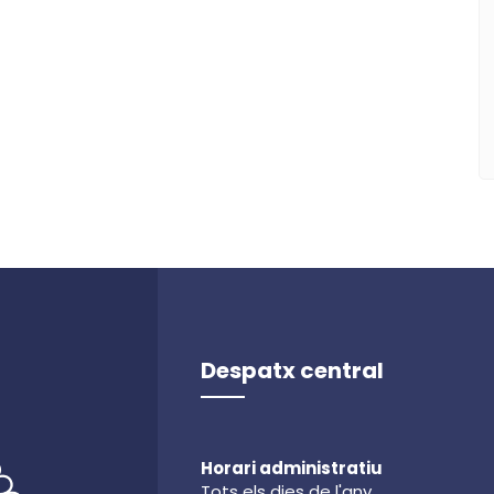
Despatx central
Horari administratiu
Tots els dies de l'any