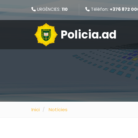
URGÈNCIES:
110
Télèfon:
+376 872 00
Policia.ad
Inici
Notícies