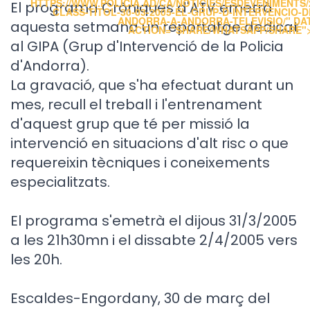
HTTPS://WWW.POLICIA.AD/CA/NOTICIES/ESDEVENIMENTS/2
El programa Cròniques d'ATV emetrà
CLASS-TITOL-30-03-2005-EL-GRUP-D-INTERVENCIO-D
ANDORRA-A-ANDORRA-TELEVISIO/" DA
aquesta setmana un reportatge dedicat
ACTION="SHARE/WHATSAPP/SHARE"
al GIPA (Grup d'Intervenció de la Policia
d'Andorra).
La gravació, que s'ha efectuat durant un
mes, recull el treball i l'entrenament
d'aquest grup que té per missió la
intervenció en situacions d'alt risc o que
requereixin tècniques i coneixements
especialitzats.
El programa s'emetrà el dijous 31/3/2005
a les 21h30mn i el dissabte 2/4/2005 vers
les 20h.
Escaldes-Engordany, 30 de març del