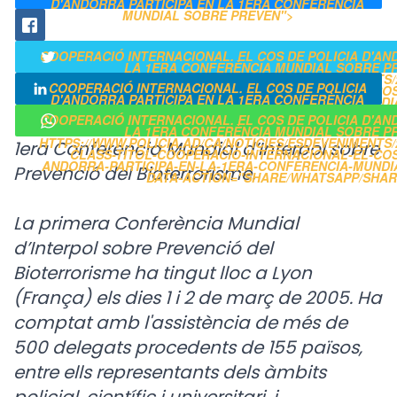
D'ANDORRA PARTICIPA EN LA 1ERA CONFERÈNCIA
MUNDIAL SOBRE PREVEN">
COOPERACIÓ INTERNACIONAL. EL COS DE POLICIA D'AN
LA 1ERA CONFERÈNCIA MUNDIAL SOBRE PR
HTTPS://WWW.POLICIA.AD/CA/NOTICIES/ESDEVENIMENTS/2
COOPERACIÓ INTERNACIONAL. EL COS DE POLICIA
CLASS-TITOL-COOPERACIO-INTERNACIONAL-EL-COS-
D'ANDORRA PARTICIPA EN LA 1ERA CONFERÈNCIA
ANDORRA-PARTICIPA-EN-LA-1ERA-CONFERENCIA-MUNDI
MUNDIAL SOBRE PREVEN" CLASS="POPUP">
CLASS="POPUP">
COOPERACIÓ INTERNACIONAL. EL COS DE POLICIA D'AN
LA 1ERA CONFERÈNCIA MUNDIAL SOBRE PR
HTTPS://WWW.POLICIA.AD/CA/NOTICIES/ESDEVENIMENTS/2
1era Conferencia Mundial d’Interpol sobre
CLASS-TITOL-COOPERACIO-INTERNACIONAL-EL-COS-
ANDORRA-PARTICIPA-EN-LA-1ERA-CONFERENCIA-MUNDI
Prevenció del Bioterrorisme.
DATA-ACTION="SHARE/WHATSAPP/SHAR
La primera Conferència Mundial
d’Interpol sobre Prevenció del
Bioterrorisme ha tingut lloc a Lyon
(França) els dies 1 i 2 de març de 2005. Ha
comptat amb l'assistència de més de
500 delegats procedents de 155 països,
entre ells representants dels àmbits