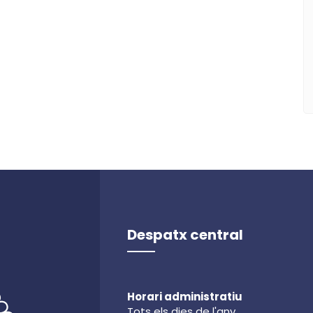
Despatx central
Horari administratiu
Tots els dies de l'any