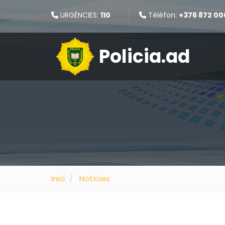
URGÈNCIES:
110
Télèfon:
+376 872 00
Policia.ad
Inici
Notícies