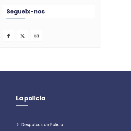
Segueix-nos
La policia
Despatxos de Policia