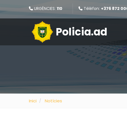
URGÈNCIES:
110
Télèfon:
+376 872 00
Policia.ad
Inici
Notícies