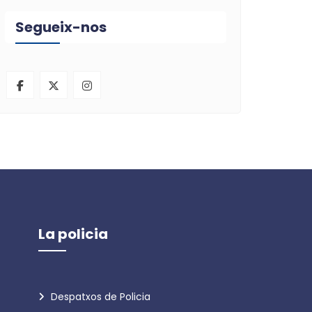
Segueix-nos
La policia
Despatxos de Policia