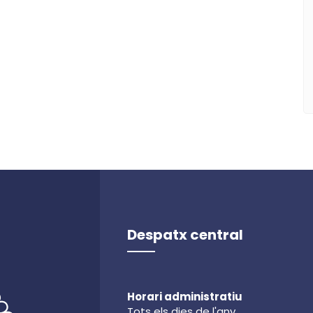
Despatx central
Horari administratiu
Tots els dies de l'any