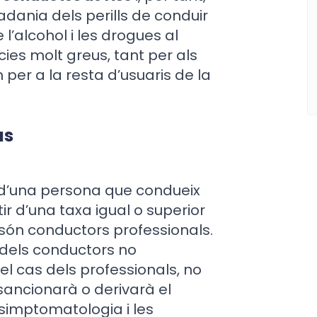
adania dels perills de conduir
l’alcohol i les drogues al
es molt greus, tant per als
er a la resta d’usuaris de la
us
ó d’una persona que condueix
tir d’una taxa igual o superior
si són conductors professionals.
as dels conductors no
n el cas dels professionals, no
a sancionarà o derivarà el
a simptomatologia i les