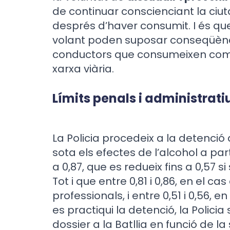
de continuar conscienciant la ciut
després d’haver consumit. I és que 
volant poden suposar conseqüènci
conductors que consumeixen com p
xarxa viària.
Límits penals i administrati
La Policia procedeix a la detenci
sota els efectes de l’alcohol a par
a 0,87, que es redueix fins a 0,57 
Tot i que entre 0,81 i 0,86, en el c
professionals, i entre 0,51 i 0,56, e
es practiqui la detenció, la Polici
dossier a la Batllia en funció de l