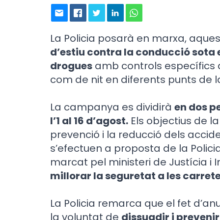
La Policia posarà en marxa, aques
d’estiu contra la conducció sota el
drogues
amb controls específics 
com de nit en diferents punts de la
La campanya es dividirà
en dos per
l’1 al 16 d’agost.
Els objectius de la
prevenció i la reducció dels accide
s’efectuen a proposta de la Policia
marcat pel ministeri de Justícia i I
millorar la seguretat a les carreter
La Policia remarca que el fet d’a
la voluntat de
dissuadir i preveni