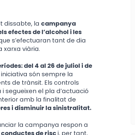
t dissabte, la
campanya
s efectes de l’alcohol i les
que s’efectuaran tant de dia
 xarxa viària.
íodes: del 4 al 26 de juliol i de
 iniciativa són sempre la
nts de trànsit. Els controls
 i segueixen el pla d’actuació
nterior amb la finalitat de
es i disminuir la sinistralitat.
nunciar la campanya respon a
r conductes de risc
i, per tant,