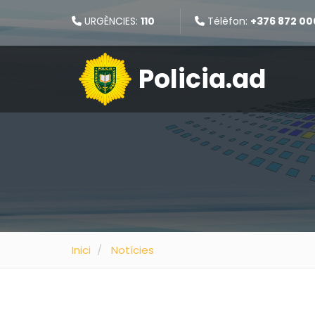
URGÈNCIES:
110
Télèfon:
+376 872 00
Policia.ad
Inici
Notícies