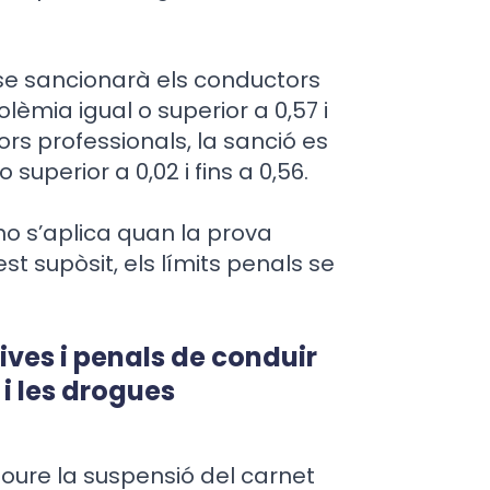
, se sancionarà els conductors
èmia igual o superior a 0,57 i
tors professionals, la sanció es
 superior a 0,02 i fins a 0,56.
no s’aplica quan la prova
t supòsit, els límits penals se
ves i penals de conduir
 i les drogues
cloure la suspensió del carnet