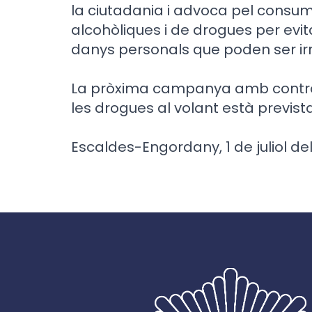
la ciutadania i advoca pel consu
alcohòliques i de drogues per evi
danys personals que poden ser ir
La pròxima campanya amb controls
les drogues al volant està prevista
Escaldes-Engordany, 1 de juliol de