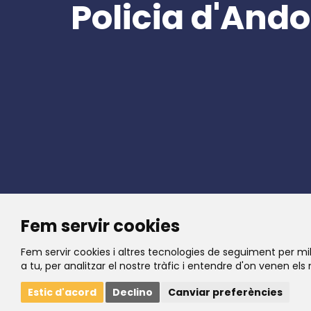
Policia d'Ando
Fem servir cookies
Fem servir cookies i altres tecnologies de seguiment per mil
a tu, per analitzar el nostre tràfic i entendre d'on venen els 
© Policia d'Andorra. Tots els drets reservats.
Estic d'acord
Declino
Canviar preferències