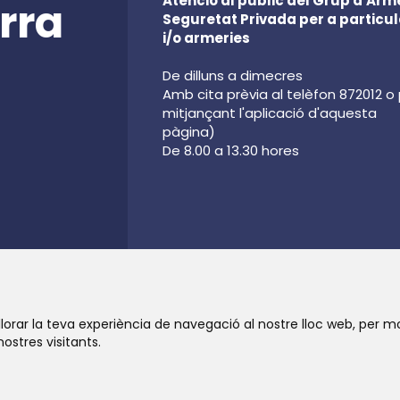
Atenció al públic del Grup d'Arme
rra
Seguretat Privada per a particul
i/o armeries
De dilluns a dimecres
Amb cita prèvia al telèfon 872012 o
mitjançant l'aplicació d'aquesta
pàgina)
De 8.00 a 13.30 hores
lorar la teva experiència de navegació al nostre lloc web, per m
nostres visitants.