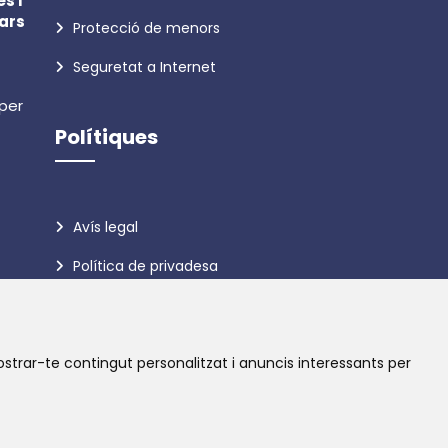
s i
ars
Protecció de menors
Seguretat a Internet
 per
Polítiques
Avís legal
Política de privadesa
Política de galetes
ostrar-te contingut personalitzat i anuncis interessants per