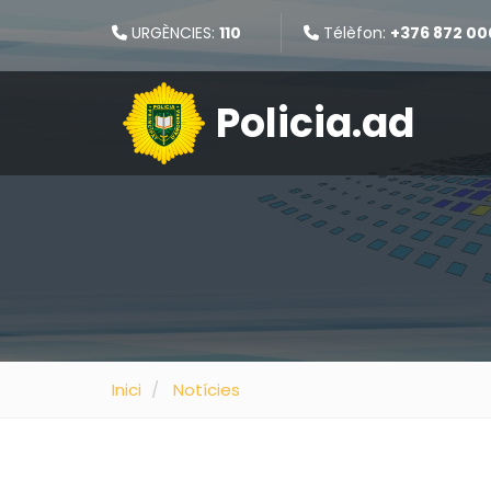
URGÈNCIES:
110
Télèfon:
+376 872 00
Policia.ad
Inici
Notícies