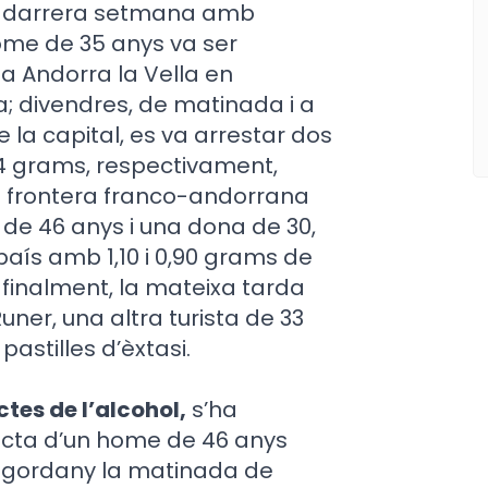
 la darrera setmana amb
ome de 35 anys va ser
a Andorra la Vella en
; divendres, de matinada i a
de la capital, es va arrestar dos
,4 grams, respectivament,
la frontera franco-andorrana
de 46 anys i una dona de 30,
 país amb 1,10 i 0,90 grams de
, finalment, la mateixa tarda
Runer, una altra turista de 33
astilles d’èxtasi.
tes de l’alcohol,
s’ha
racta d’un home de 46 anys
Engordany la matinada de