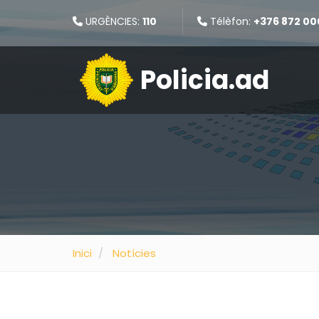
URGÈNCIES:
110
Télèfon:
+376 872 00
Policia.ad
Inici
Notícies