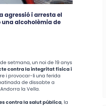
a agressió i arresta el
b una alcoholèmia de
 de setmana, un noi de 19 anys
e contra la integritat física i
e i provocar-li una ferida
a matinada de dissabte a
’Andorra la Vella.
tes contra la salut pública
, la