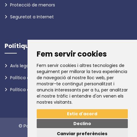
Protecció de menors
Seguretat a Internet
Polítiques
Fem servir cookies
Fem servir cookies i altres tecnologies de
Avís legal
seguiment per millorar la teva experiència
Política de privadesa
de navegació al nostre lloc web, per
mostrar-te contingut personalitzat i
Política de galetes
anuncis interessants per a tu, per analitzar
el nostre tràfic i entendre d'on venen els
nostres visitants.
Estic d'acord
Declino
© Policia d'Andorra. Tots els drets reservats.
Canviar preferències