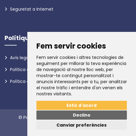
Seguretat a Internet
Polítiques
Fem servir cookies
Fem servir cookies i altres tecnologies de
Avís legal
seguiment per millorar la teva experiència
Política de privadesa
de navegació al nostre lloc web, per
mostrar-te contingut personalitzat i
Política de galetes
anuncis interessants per a tu, per analitzar
el nostre tràfic i entendre d'on venen els
nostres visitants.
Estic d'acord
Declino
© Policia d'Andorra. Tots els drets reservats.
Canviar preferències