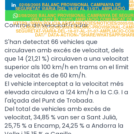
HTTPS://WWW.POLICIA.AD/CA/NOTICIES/NOTICIES/2005/08/
02/08/2005 BALANÇ PROVISIONAL CAMPANYA DE
CLASS-TITOL-02-08-2005-BALANC-PROVISIONAL-CAM
SEGURETAT VIÀRIA (DEL 18/07 AL 31/07), AMPLIACIÓ
SEGURETAT-VIARIA-DEL-18-07-AL-31-07-AMPLIACIO-CO
COMUNICAT DE DAT" CLASS="POPUP">
DAT/" CLASS="POPUP">
02/08/2005 BALANÇ PROVISIONAL CAMPANYA DE SEGUR
(DEL 18/07 AL 31/07), AMPLIACIÓ COMUNICAT DE 
HTTPS://WWW.POLICIA.AD/CA/NOTICIES/NOTICIES/2005/08/
Controls de velocitat/radar
CLASS-TITOL-02-08-2005-BALANC-PROVISIONAL-CAM
SEGURETAT-VIARIA-DEL-18-07-AL-31-07-AMPLIACIO-CO
DAT/" DATA-ACTION="SHARE/WHATSAPP/SHAR
S'han detectat 66 vehicles que
circulaven amb excés de velocitat, dels
que 14 (21,21 %) circulaven a una velocitat
superior als 100 km/h en trams on el límit
de velocitat és de 60 km/h.
El vehicle interceptat a la velocitat més
elevada circulava a 124 km/h a la C.G. I a
l'alçada del Punt de Trobada.
Del total de vehicles amb excés de
velocitat, 34,85 % van ser a Sant Julià,
25,75 % a Encamp, 24,25 % a Andorra la