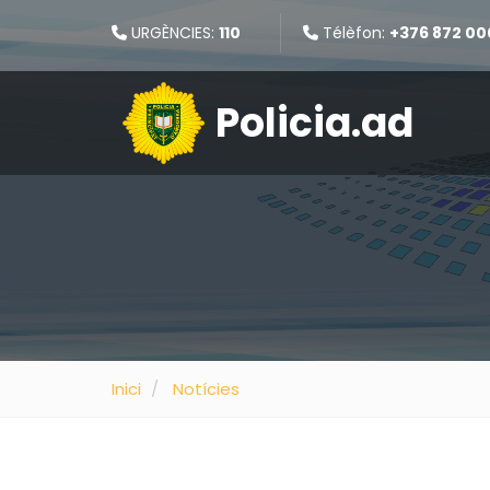
URGÈNCIES:
110
Télèfon:
+376 872 00
Policia.ad
Inici
Notícies