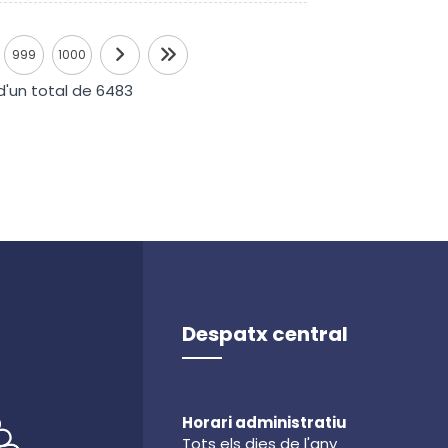
999
1000
'un total de 6483
Despatx central
Horari administratiu
Tots els dies de l'any