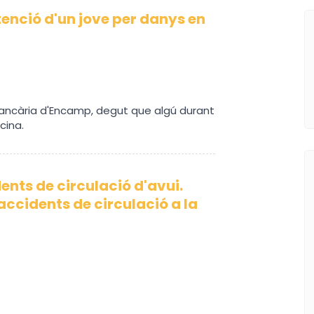
enció d'un jove per danys en
 bancària d'Encamp, degut que algú durant
cina.
nts de circulació d'avui.
accidents de circulació a la