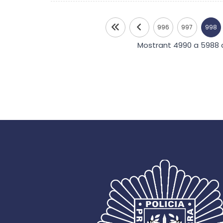
996
997
998
Mostrant 4990 a 5988 d