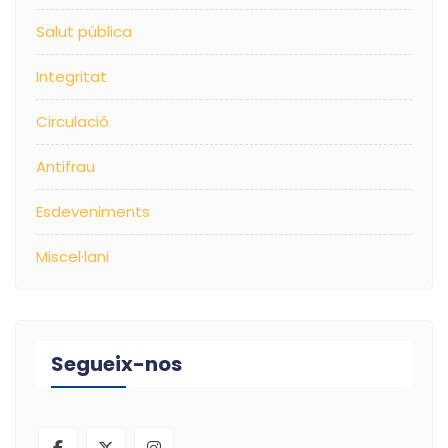
Salut pública
Integritat
Circulació
Antifrau
Esdeveniments
Miscel·lani
Segueix-nos