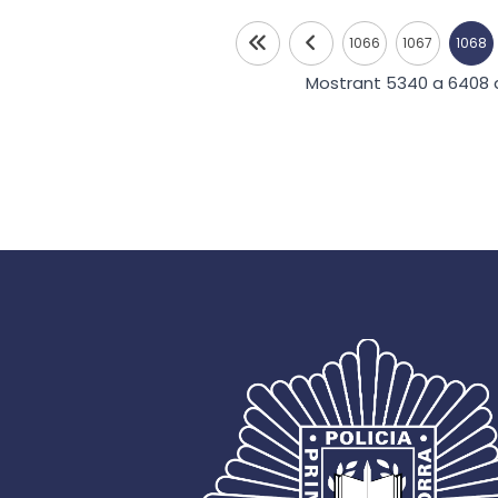
1066
1067
1068
Mostrant 5340 a 6408 d