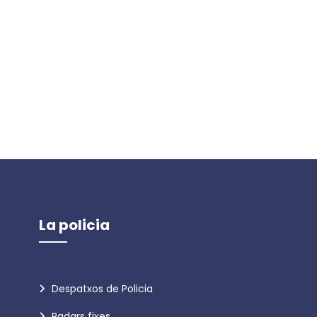
La policia
Despatxos de Policia
Radars fixes