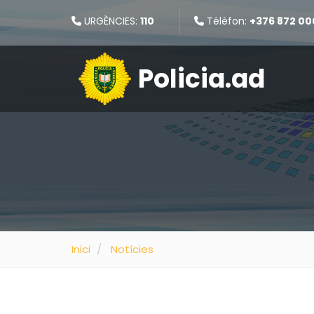
URGÈNCIES:
110
Télèfon:
+376 872 00
Policia.ad
Inici
Notícies