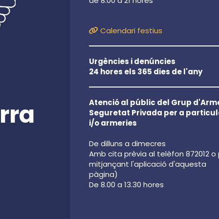
de 8.00 a 21 hores
Calendari festius
Urgències i denúncies
24 hores els 365 dies de l'any
Atenció al públic del Grup d'Arme
rra
Seguretat Privada per a particul
i/o armeries
De dilluns a dimecres
Amb cita prèvia al telèfon 872012 o
mitjançant l'aplicació d'aquesta
pàgina)
De 8.00 a 13.30 hores