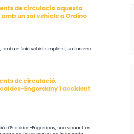
ents de circulació aquesta
 amb un sol vehicle a Ordino
, amb un únic vehicle implicat, un turisme
ents de circulació.
scaldes-Engordany i accident
ució d'Escaldes-Engordany, una vianant es
vorera de l'altre costat de la calçada.